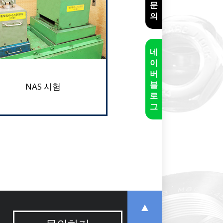
문
의
네
이
버
블
NAS 시험
로
그