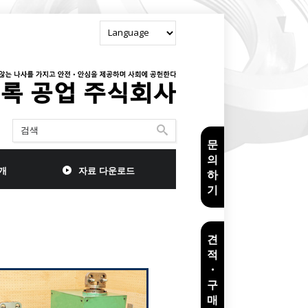
문
의
개
자료 다운로드
하
기
견
적
・
구
매