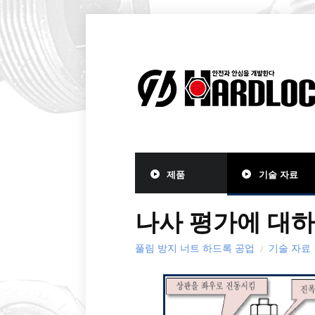
제품
기술 자료
나사 평가에 대
풀림 방지 너트 하드록 공업
기술 자료