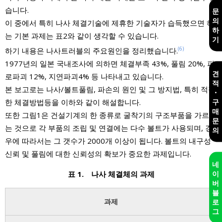
습니다.
문
의
이 중에서 특히 나사 체결기술에 제휴한 기술자가 습득했으면 하
하
는 기본 과제는 표2와 같이 생각할 수 있습니다.
기
(6)
하기 내용은 나사트러블의 주요원인을 정리했습니다.
1977년의 일본 국내조사에 의하면 체결부족 43%, 풀림 20%, 피
견
로파괴 12%, 지연파괴4% 등 나타내고 있습니다.
적
본 보고로는 나사/볼트풀림, 파손의 원인 및 그 방지법, 특히 적절
・
구
한 체결방법등을 이하와 같이 해설합니다.
매
또한 그림1은 건설기계의 한 종류로 굴착기의 구조부품을 가르키
문
는 것으로 각 부품의 조립 및 연결에는 다수 볼트가 사용되며, 경
의
우에 따라서는 그 갯수가 2000개 이상이 됩니다. 볼트의 내구성
신뢰 및 풀림에 대한 신뢰성의 확보가 중요한 과제입니다.
네
이
표 1. 나사 체결체의 과제
버
블
과제
로
그