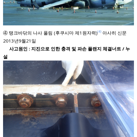
(4)
④ 탱크바닦의 나사 풀림 (후쿠시마 제1원자력)
아사히 신문
2013년9월21일
사고원인 : 지진으로 인한 충격 및 파손 플랜지 체결너트 / 누
설