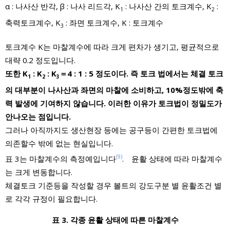
α : 나사산 반각, β : 나사 리드각, K
: 나사산 간의 토크계수, K
:
1
2
축력토크계수, K
: 좌면 토크계수, K : 토크계수
3
토크계수 K는 마찰계수에 따라 크게 편차가 생기고, 평균적으로
대략 0.2 정도입니다.
또한 K
: K
: K
＝4 : 1 : 5 정도이다. 즉 토크 법에서는 체결 토크
1
2
3
의 대부분이 나사산과 좌면의 마찰에 소비하고, 10%정도밖에 축
력 발생에 기여하지 않습니다. 이러한 이유가 토크법이 정밀도가
안나오는 점입니다.
그러나 아직까지도 생산현장 등에는 공구등이 간편한 토크법에
의존할수 밖에 없는 현실입니다.
(9)
표 3는 마찰계수의 측정예입니다
. 윤활 상태에 따라 마찰계수
는 크게 변동합니다.
체결토크 기준등을 작성할 경우 볼트의 강도구분 별 윤활조건 별
로 각각 규정이 필요합니다.
표 3. 각종 윤활 상태에 따른 마찰계수