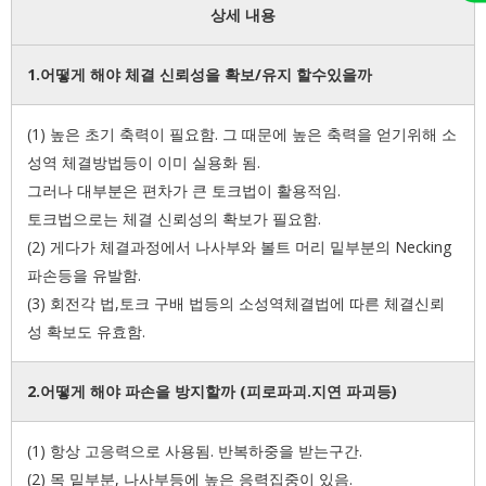
상세 내용
1.어떻게 해야 체결 신뢰성을 확보/유지 할수있을까
(1) 높은 초기 축력이 필요함. 그 때문에 높은 축력을 얻기위해 소
성역 체결방법등이 이미 실용화 됨.
그러나 대부분은 편차가 큰 토크법이 활용적임.
토크법으로는 체결 신뢰성의 확보가 필요함.
(2) 게다가 체결과정에서 나사부와 볼트 머리 밑부분의 Necking
파손등을 유발함.
(3) 회전각 법,토크 구배 법등의 소성역체결법에 따른 체결신뢰
성 확보도 유효함.
2.어떻게 해야 파손을 방지할까 (피로파괴.지연 파괴등)
(1) 항상 고응력으로 사용됨. 반복하중을 받는구간.
(2) 목 밑부분, 나사부등에 높은 응력집중이 있음.