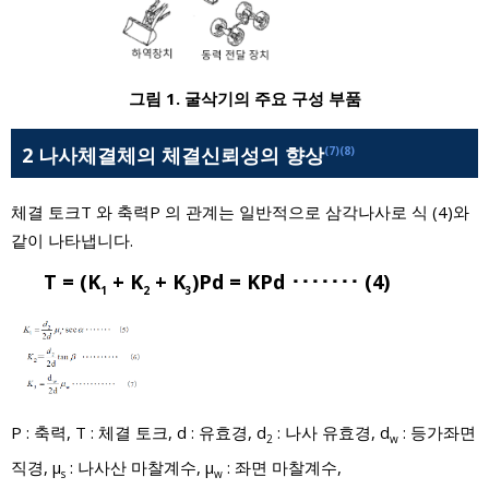
그림 1. 굴삭기의 주요 구성 부품
2 나사체결체의 체결신뢰성의 향상
(7)
(8)
체결 토크T 와 축력P 의 관계는 일반적으로 삼각나사로 식 (4)와
같이 나타냅니다.
T = (K
+ K
+ K
)Pd = KPd ･･･････ (4)
1
2
3
P : 축력, T : 체결 토크, d : 유효경, d
: 나사 유효경, d
: 등가좌면
2
w
직경, μ
: 나사산 마찰계수, μ
: 좌면 마찰계수,
s
w