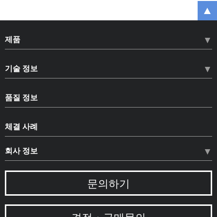
제품
HLN 하드록너트
기술 정보
HLB 하드록 베어링 너트
나사의 풀림
HLS 하드록 세트 스크류
품질 정보
나사의 설계법
복제품에 대한 주의
품질 정보
나사의 트러블
체결 사례
CAD데이터 다운로드
품질 보증 체제
풀림 방지 너트에 대하여
카탈로그 다운로드
회사 정보
환경에 대한 책임
하드록 너트에 대하여
공적 인증
나사 평가에 대하여
경영 비전
문의하기
인재 양성
연구 논문
회사 개요
주요 측정기
위치 안내
견적・구매문의