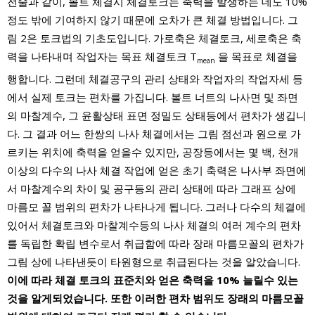
전술과 같이, 볼트 체결시 체결토크는 축력을 발생하는 데도 10%
정도 밖에 기여하지 않기 때문에 오차가 큰 체결 방법입니다. 그
림 2은 토크법의 기초도입니다. 가로축은 체결토크, 세로축은 축
력을 나타내며 작업자는 목표 체결토크 T
을 목표로 체결을
mean
행합니다. 그런데 체결공구의 관리 상태와 작업자의 작업자세 등
에서 실제 토크는 편차를 가집니다. 볼트 너트의 나사면 및 좌면
의 마찰계수, 그 윤활상태 표면 정밀도 상태등에서 편차가 생깁니
다. 그 결과 어느 한쌍의 나사 체결에서는 그림 점선과 원으로 가
르키는 위치에 축력을 얻을수 있지만, 공장등에서는 몇 백, 천개
이상의 다수의 나사 체결 작업에 얻은 초기 축력은 나사부 좌면에
서 마찰계수의 차이 및 공구등의 관리 상태에 따라 그래프 상에
마름모 꼴 범위의 편차가 나타나게 됩니다. 그러나 다수의 체결에
있어서 체결토크와 마찰계수등의 나사 체결의 여러 계수의 편차
를 독립한 확립 변수로서 취급함에 따라 장래 마름모꼴의 편차가
그림 상에 나타낸듯이 타원형으로 취급된다는 것을 알았습니다.
이에 따라 체결 토크의 표준치와 얻은 축력을 10% 늘릴수 있는
것을 알게되었습니다. 또한 이러한 편차 범위도 장래의 마름모꼴