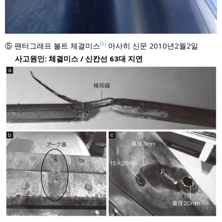
(5)
⑤ 팬터그래프 볼트 체결미스
아사히 신문 2010년2월2일
사고원인: 체결미스 / 신칸선 63대 지연