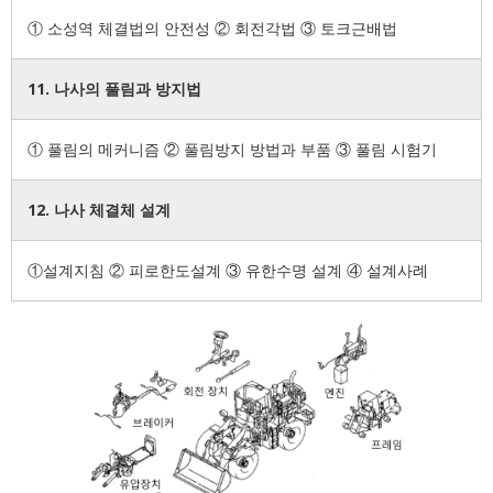
① 소성역 체결법의 안전성 ② 회전각법 ③ 토크근배법
11. 나사의 풀림과 방지법
① 풀림의 메커니즘 ② 풀림방지 방법과 부품 ③ 풀림 시험기
12. 나사 체결체 설계
①설계지침 ② 피로한도설계 ③ 유한수명 설계 ④ 설계사례