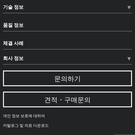
HLN 하드록너트
기술 정보
HLB 하드록 베어링 너트
나사의 풀림
HLS 하드록 세트 스크류
품질 정보
나사의 설계법
복제품에 대한 주의
품질 정보
나사의 트러블
체결 사례
CAD데이터 다운로드
품질 보증 체제
풀림 방지 너트에 대하여
카탈로그 다운로드
회사 정보
환경에 대한 책임
하드록 너트에 대하여
공적 인증
나사 평가에 대하여
경영 비전
문의하기
인재 양성
연구 논문
회사 개요
주요 측정기
위치 안내
견적・구매문의
회사 연혁
회사 소식
개인 정보 보호에 대하여
카탈로그 및 자료 다운로드