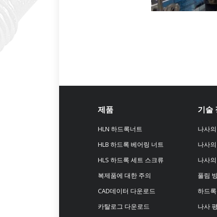
제품
기술
HLN 하드록너트
나사의
HLB 하드록 베어링 너트
나사의
HLS 하드록 세트 스크류
나사의
복제품에 대한 주의
풀림 
CAD데이터 다운로드
하드록
카탈로그 다운로드
나사 