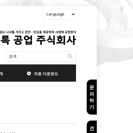
개
자료 다운로드
문
의
하
기
견