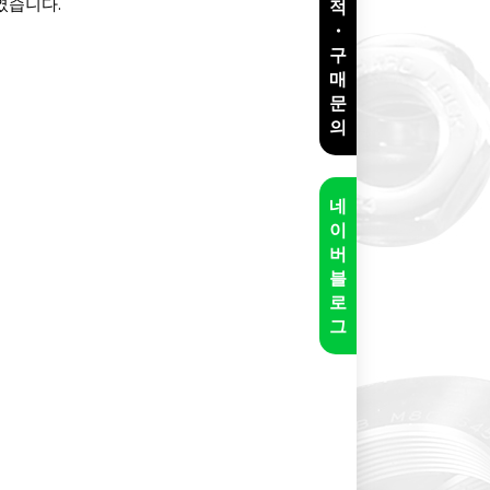
였습니다.
적
・
구
매
문
의
네
이
버
블
로
그